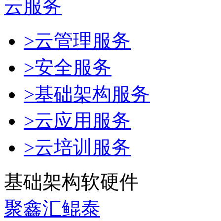
云服务
>云管理服务
>安全服务
>基础架构服务
>云应用服务
>云培训服务
基础架构软硬件
聚鑫汇鲲泰