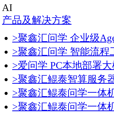
AI
产品及解决方案
>聚鑫汇问学 企业级Age
>聚鑫汇问学 智能流程
>爱问学 PC本地部署
>聚鑫汇鲲泰智算服务
>聚鑫汇鲲泰问学一体
>聚鑫汇鲲泰问学一体机De