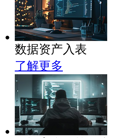
数据资产入表
了解更多