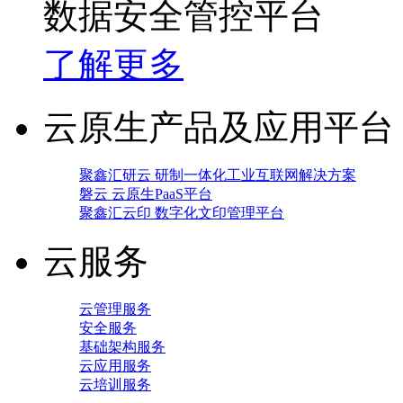
数据安全管控平台
了解更多
云原生产品及应用平台
聚鑫汇研云 研制一体化工业互联网解决方案
磐云 云原生PaaS平台
聚鑫汇云印 数字化文印管理平台
云服务
云管理服务
安全服务
基础架构服务
云应用服务
云培训服务