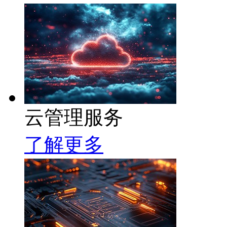
云管理服务
了解更多