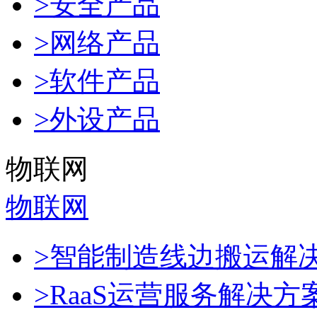
>安全产品
>网络产品
>软件产品
>外设产品
物联网
物联网
>智能制造线边搬运解
>RaaS运营服务解决方