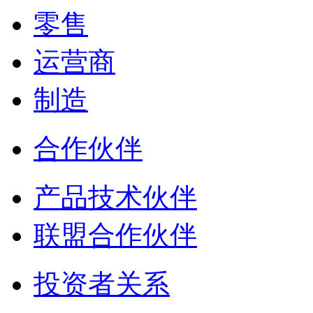
零售
运营商
制造
合作伙伴
产品技术伙伴
联盟合作伙伴
投资者关系