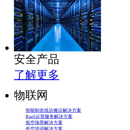
安全产品
了解更多
物联网
智能制造线边搬运解决方案
RaaS运营服务解决方案
低空场景解决方案
低空培训解决方案