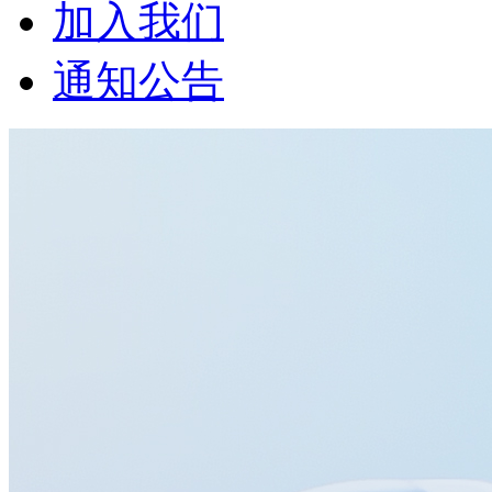
加入我们
通知公告